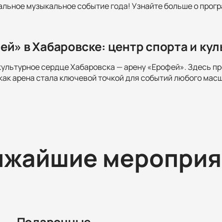
альное музыкальное событие года! Узнайте больше о прогр
ей» в Хабаровске: центр спорта и ку
культурное сердце Хабаровска — арену «Ерофей». Здесь пр
 как арена стала ключевой точкой для событий любого мас
ижайшие мероприя
Подарочные