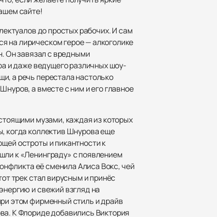
ашем сайте!
лектуалов до простых рабочих. И сам
я на лирическом герое — алкоголике
н. Он завязал с вредными
ра и даже ведущего различных шоу-
и, а речь перестала настолько
нуров, а вместе с ним и его главное
астоящими музами, каждая из которых
ы, когда коллектив Шнурова еще
ющей остроты и пикантности к
ишли к «Ленинграду» с появлением
конфликта её сменила Алиса Вокс, чей
тот трек стал вирусным и принёс
энергию и свежий взгляд на
при этом фирменный стиль и драйв
ова. К Флориде добавились Виктория