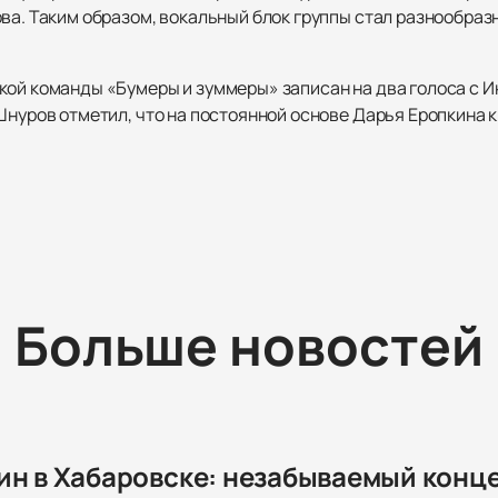
ва. Таким образом, вокальный блок группы стал разнообраз
ой команды «Бумеры и зуммеры» записан на два голоса с Ин
Шнуров отметил, что на постоянной основе Дарья Еропкина 
Больше новостей
ин в Хабаровске: незабываемый конц