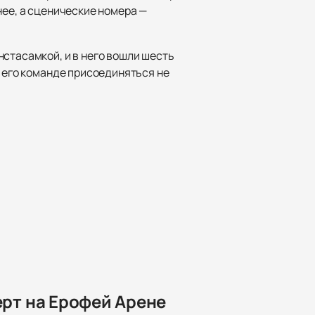
нее, а сценические номера —
стасамкой, и в него вошли шесть
к его команде присоединяться не
ерт на Ерофей Арене