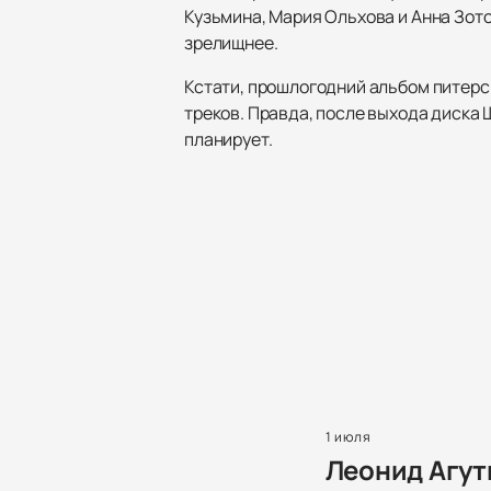
Кузьмина, Мария Ольхова и Анна Зото
зрелищнее.
Кстати, прошлогодний альбом питерск
треков. Правда, после выхода диска 
планирует.
1 июля
Леонид Агут