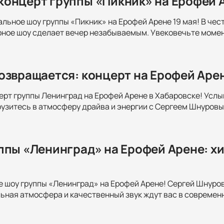
онцерт группы «Пикник» на Ерофей Ар
альное шоу группы «Пикник» на Ерофей Арене 19 мая! В чес
рное шоу сделает вечер незабываемым. Увековечьте момен
озвращается: концерт на Ерофей Арен
ерт группы Ленинград на Ерофей Арене в Хабаровске! Услы
узитесь в атмосферу драйва и энергии с Сергеем Шнуровы
ппы «Ленинград» на Ерофей Арене: х
е шоу группы «Ленинград» на Ерофей Арене! Сергей Шнуро
ьная атмосфера и качественный звук ждут вас в современн