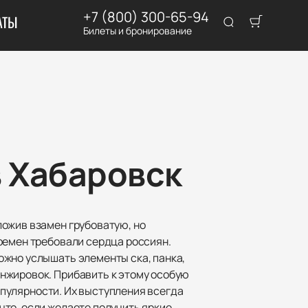
+7 (800) 300-65-94
АТЫ
Билеты и бронирование
в Хабаровск
ложив взамен грубоватую, но
ремен требовали сердца россиян.
ожно услышать элементы ска, панка,
нжировок. Прибавить к этому особую
популярности. Их выступления всегда
то, если желаете получить яркие