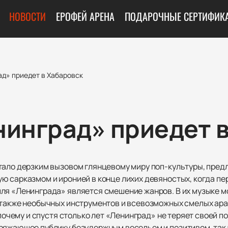
НОВОСТИ
ЕРОФЕЙ АРЕНА
ПОДАРОЧНЫЕ СЕРТИФИК
ад» приедет в Хабаровск
нинград» приедет 
тало дерзким вызовом глянцевому миру поп-культуры, пред
ю сарказмом и иронией в конце лихих девяностых, когда пе
ля «Ленинграда» является смешение жанров. В их музыке м
 также необычных инструментов и всевозможных смелых ара
 почему и спустя столько лет «Ленинград» не теряет своей 
ряжающее публику безудержным весельем и позитивом, так ч