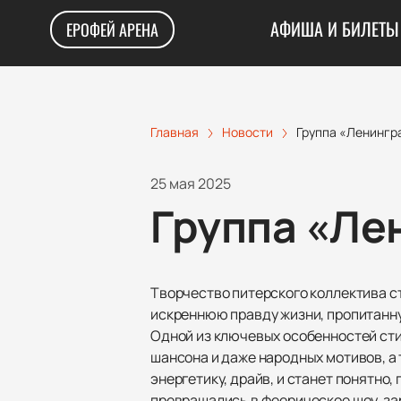
АФИША И БИЛЕТЫ
ЕРОФЕЙ АРЕНА
Главная
Новости
Группа «Ленингр
25 мая 2025
Группа «Ле
Творчество питерского коллектива с
искреннюю правду жизни, пропитанну
Одной из ключевых особенностей сти
шансона и даже народных мотивов, а
энергетику, драйв, и станет понятно,
превращались в феерическое шоу, за