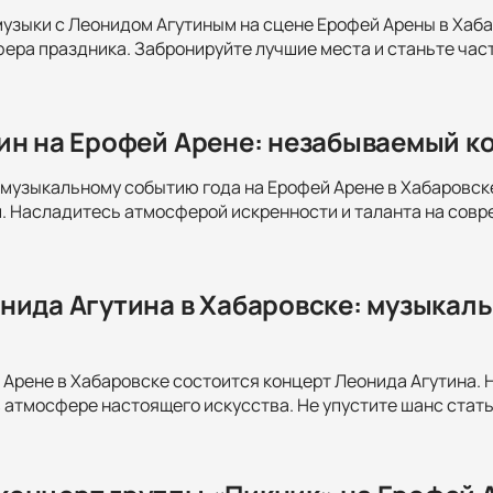
музыки с Леонидом Агутиным на сцене Ерофей Арены в Хаба
фера праздника. Забронируйте лучшие места и станьте час
ин на Ерофей Арене: незабываемый к
музыкальному событию года на Ерофей Арене в Хабаровске
. Насладитесь атмосферой искренности и таланта на сов
нида Агутина в Хабаровске: музыкал
й Арене в Хабаровске состоится концерт Леонида Агутина.
 атмосфере настоящего искусства. Не упустите шанс стать