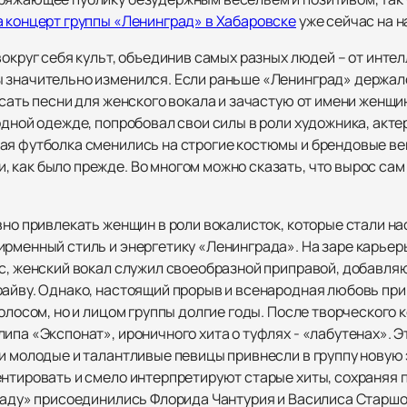
а концерт группы «Ленинград» в Хабаровске
уже сейчас на н
вокруг себя культ, объединив самых разных людей – от интел
 значительно изменился. Если раньше «Ленинград» держалс
исать песни для женского вокала и зачастую от имени женщи
одной одежде, попробовал свои силы в роли художника, акте
ая футболка сменились на строгие костюмы и брендовые вещ
как было прежде. Во многом можно сказать, что вырос сам Ш
вно привлекать женщин в роли вокалисток, которые стали н
ирменный стиль и энергетику «Ленинграда». На заре карьер
ус, женский вокал служил своеобразной приправой, добавля
райву. Однако, настоящий прорыв и всенародная любовь пр
голосом, но и лицом группы долгие годы. После творческого 
ипа «Экспонат», ироничного хита о туфлях - «лабутенах». Э
и молодые и талантливые певицы привнесли в группу новую 
ентировать и смело интерпретируют старые хиты, сохраняя 
граду» присоединились Флорида Чантурия и Василиса Старш