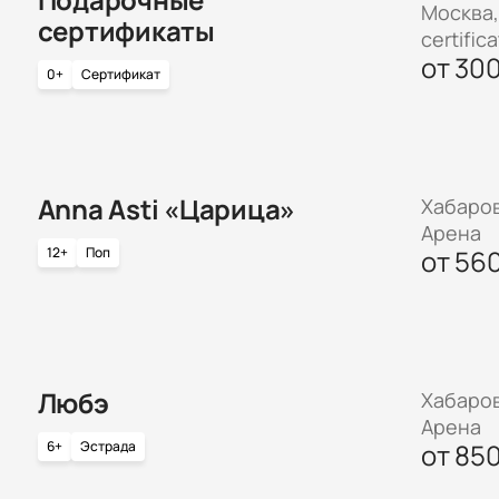
Москва, 
сертификаты
certific
от
30
0+
Сертификат
Anna Asti «Царица»
Хабаров
Арена
12+
Поп
от
56
Любэ
Хабаров
Арена
6+
Эстрада
от
85