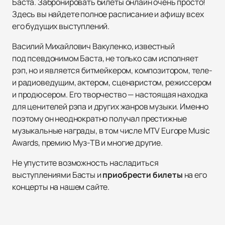
Баста. Забронировать билеты онлайн очень просто!
Здесь вы найдете полное расписание и афишу всех
его будущих выступлений.
Василий Михайлович Вакуленко, известный
под псевдонимом Баста, не только сам исполняет
рэп, но и является битмейкером, композитором, теле-
и радиоведущим, актером, сценаристом, режиссером
и продюсером. Его творчество — настоящая находка
для ценителей рэпа и других жанров музыки. Именно
поэтому он неоднократно получал престижные
музыкальные награды, в том числе MTV Europe Music
Awards, премию Муз-ТВ и многие другие.
Не упустите возможность насладиться
выступлениями Басты и
приобрести билеты
на его
концерты на нашем сайте.