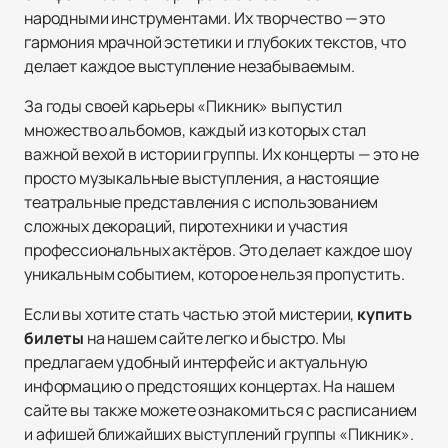
народными инструментами. Их творчество — это
гармония мрачной эстетики и глубоких текстов, что
делает каждое выступление незабываемым.
За годы своей карьеры «Пикник» выпустил
множество альбомов, каждый из которых стал
важной вехой в истории группы. Их концерты — это не
просто музыкальные выступления, а настоящие
театральные представления с использованием
сложных декораций, пиротехники и участия
профессиональных актёров. Это делает каждое шоу
уникальным событием, которое нельзя пропустить.
Если вы хотите стать частью этой мистерии,
купить
билеты
на нашем сайте легко и быстро. Мы
предлагаем удобный интерфейс и актуальную
информацию о предстоящих концертах. На нашем
сайте вы также можете ознакомиться с расписанием
и афишей ближайших выступлений группы «Пикник».